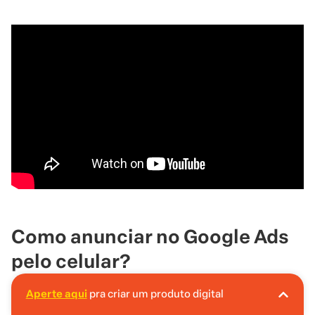
Como anunciar no Google Ads
pelo celular?
O Google sempre trabalha para oferecer melhorias e
Aperte aqui
pra criar um produto digital
A Hotmart é o lugar certo pra você criar seu
otimizações em suas ferramentas e plataformas. Dessa
primeiro produto digital!