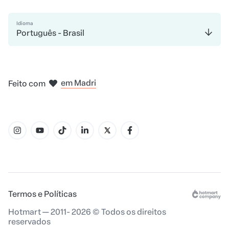
Idioma
Português - Brasil
em Bogotá
na Cidade do México
em Nova Iorque
Feito com
em Amsterdam
em Belo Horizonte
em Madri
Termos e Políticas
Hotmart — 2011- 2026 © Todos os direitos
reservados