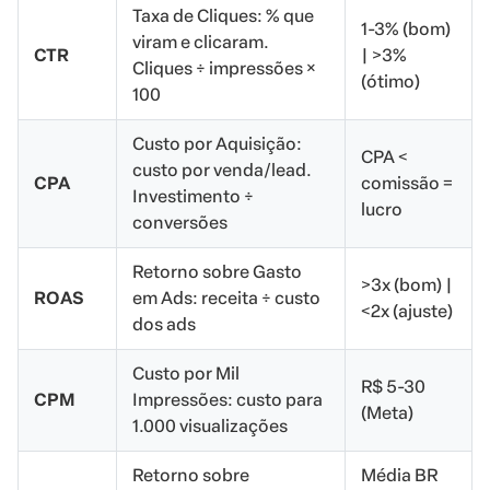
Taxa de Cliques: % que
1-3% (bom)
viram e clicaram.
CTR
| >3%
Cliques ÷ impressões ×
(ótimo)
100
Custo por Aquisição:
CPA <
custo por venda/lead.
CPA
comissão =
Investimento ÷
lucro
conversões
Retorno sobre Gasto
>3x (bom) |
ROAS
em Ads: receita ÷ custo
<2x (ajuste)
dos ads
Custo por Mil
R$ 5-30
CPM
Impressões: custo para
(Meta)
1.000 visualizações
Retorno sobre
Média BR