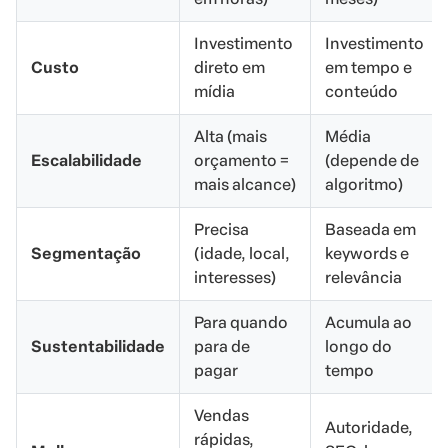
Investimento
Investimento
Custo
direto em
em tempo e
mídia
conteúdo
Alta (mais
Média
Escalabilidade
orçamento =
(depende de
mais alcance)
algoritmo)
Precisa
Baseada em
Segmentação
(idade, local,
keywords e
interesses)
relevância
Para quando
Acumula ao
Sustentabilidade
para de
longo do
pagar
tempo
Vendas
Autoridade,
rápidas,