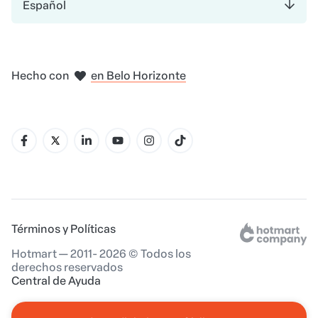
Español
en Amsterdam
en Bogotá
en Ciudad de México
en Nueva York
en Madrid
Hecho con
en Belo Horizonte
Términos y Políticas
Hotmart — 2011- 2026 © Todos los
derechos reservados
Central de Ayuda