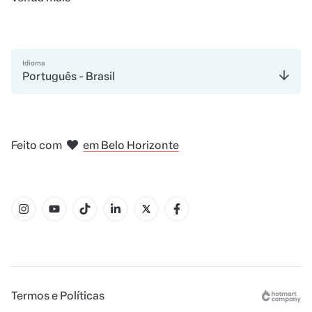
Idioma
Português - Brasil
em Madri
em Amsterdam
em Bogotá
na Cidade do México
em Nova Iorque
Feito com
em Belo Horizonte
Termos e Políticas