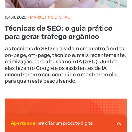
15/06/2026
•
MARKETING DIGITAL
Técnicas de SEO: o guia prático
para gerar tráfego orgânico
As técnicas de SEO se dividem em quatro frentes:
on-page, off-page, técnico e, mais recentemente,
otimização para a busca com IA (GEO). Juntas,
elas fazem o Google e os assistentes de IA
encontrarem o seu conteúdo e mostrarem ele
para quem está pesquisando.
Aperte aqui
pra criar um produto digital
A Hotmart é o lugar certo pra você criar seu
primeiro produto digital!