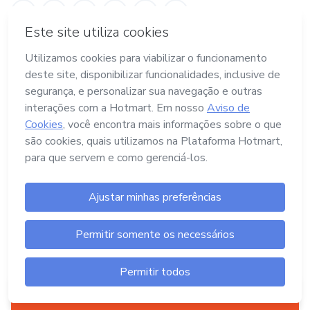
Termos e Políticas
Hotmart — 2011- 2026 © Todos os direitos
reservados
Launch Pad Tecnologia, Serviços e Pagamentos
Ltda.
CNPJ nº. 13.427.325/0001-05
Endereço: Avenida Assis Chateaubriand, nº
499, Bairro Floresta, Belo Horizonte -MG, CEP
nº 30.150-101
Central de Ajuda
Aperte aqui
pra criar um produto digital
A Hotmart é o lugar certo pra você criar seu
primeiro produto digital!