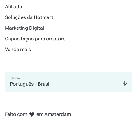
Afiliado
Soluções da Hotmart
Marketing Digital
Capacitação para creators
Venda mais
Idioma
Português - Brasil
na Cidade do México
em Nova Iorque
em Bogotá
Feito com
em Amsterdam
em Belo Horizonte
em Madri