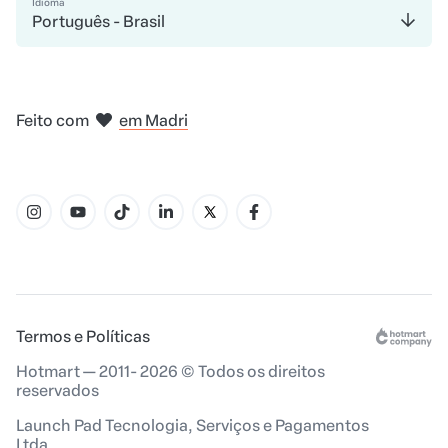
Idioma
Português - Brasil
em Bogotá
na Cidade do México
em Nova Iorque
em Amsterdam
Feito com
em Madri
em Belo Horizonte
Termos e Políticas
Hotmart — 2011- 2026 © Todos os direitos
reservados
Launch Pad Tecnologia, Serviços e Pagamentos
Ltda.