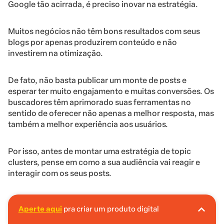
Google tão acirrada, é preciso inovar na estratégia.
Muitos negócios não têm bons resultados com seus
blogs por apenas produzirem conteúdo e não
investirem na otimização.
De fato, não basta publicar um monte de posts e
esperar ter muito engajamento e muitas conversões. Os
buscadores têm aprimorado suas ferramentas no
sentido de oferecer não apenas a melhor resposta, mas
também a melhor experiência aos usuários.
Por isso, antes de montar uma estratégia de topic
clusters, pense em como a sua audiência vai reagir e
interagir com os seus posts.
O conteúdo responde às questões dos usuários?
Aperte aqui
pra criar um produto digital
A Hotmart é o lugar certo pra você criar seu
Eles navegam pelo seu blog por meio dos links
primeiro produto digital!
internos?