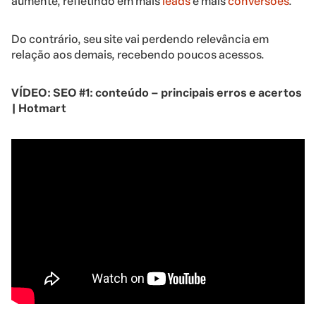
aumente, refletindo em mais
leads
e mais
conversões
.
Do contrário, seu site vai perdendo relevância em
relação aos demais, recebendo poucos acessos.
VÍDEO:
SEO #1: conteúdo – principais erros e acertos
| Hotmart