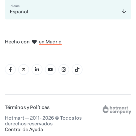
Idioma
Español
en Bogotá
en Ciudad de México
en Nueva York
en Amsterdam
en Madrid
Hecho con
en Belo Horizonte
Términos y Políticas
Hotmart — 2011- 2026 © Todos los
derechos reservados
Central de Ayuda