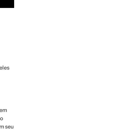
eles
 em
to
em seu