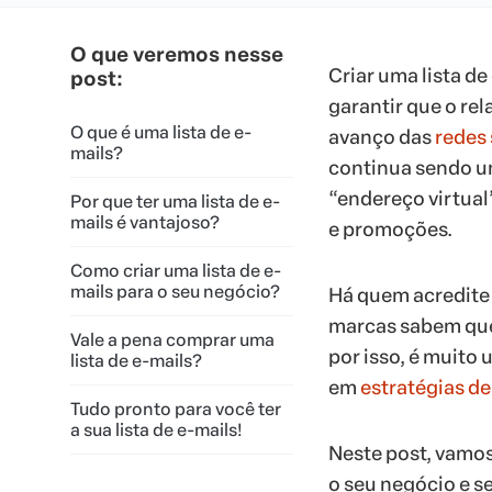
O que veremos nesse
Criar uma lista de
post:
garantir que o re
O que é uma lista de e-
avanço das
redes 
mails?
continua sendo 
“endereço virtual”
Por que ter uma lista de e-
mails é vantajoso?
e promoções.
Como criar uma lista de e-
mails para o seu negócio?
Há quem acredite 
marcas sabem que 
Vale a pena comprar uma
por isso, é muito 
lista de e-mails?
em
estratégias d
Tudo pronto para você ter
a sua lista de e-mails!
Neste post, vamos
o seu negócio e se