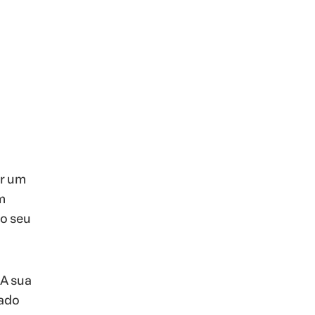
ar um
m
do seu
 A sua
tado