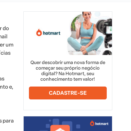
r do
mail
ser um
ícias
Quer descobrir uma nova forma de
começar seu próprio negócio
digital? Na Hotmart, seu
as
conhecimento tem valor!
nto e,
CADASTRE-SE
s para