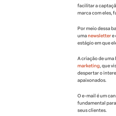
facilitar a captaç
marca com eles, f
Por meio dessa ba
uma
newsletter
e 
estágio em que e
A criação de uma 
marketing
, que v
despertar o inter
apaixonados.
O e-mail é um cana
fundamental para 
seus clientes.