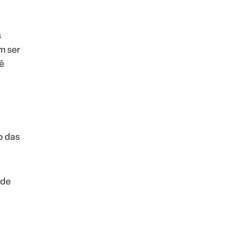
s
m ser
ê
o das
 de