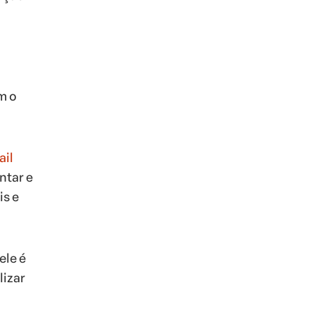
m o
ail
ntar e
is e
ele é
lizar