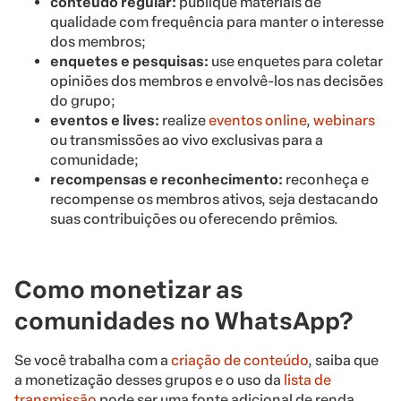
conteúdo regular:
publique materiais de
qualidade com frequência para manter o interesse
dos membros;
enquetes e pesquisas:
use enquetes para coletar
opiniões dos membros e envolvê-los nas decisões
do grupo;
eventos e lives:
realize
eventos online
,
webinars
ou transmissões ao vivo exclusivas para a
comunidade;
recompensas e reconhecimento:
reconheça e
recompense os membros ativos, seja destacando
suas contribuições ou oferecendo prêmios.
Como monetizar as
comunidades no WhatsApp?
Se você trabalha com a
criação de conteúdo
, saiba que
a monetização desses grupos e o uso da
lista de
transmissão
pode ser uma fonte adicional de renda.