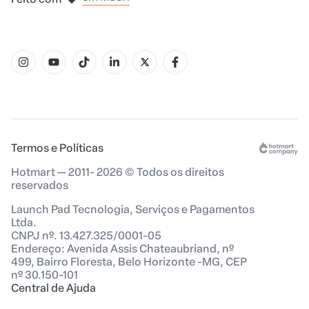
em Belo Horizonte
em Madri
Termos e Políticas
Hotmart — 2011- 2026 © Todos os direitos
reservados
Launch Pad Tecnologia, Serviços e Pagamentos
Ltda.
CNPJ nº. 13.427.325/0001-05
Endereço: Avenida Assis Chateaubriand, nº
499, Bairro Floresta, Belo Horizonte -MG, CEP
nº 30.150-101
Central de Ajuda