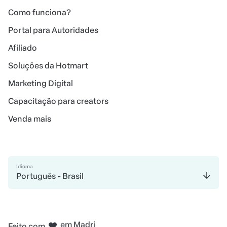
Como funciona?
Portal para Autoridades
Afiliado
Soluções da Hotmart
Marketing Digital
Capacitação para creators
Venda mais
Idioma
Português - Brasil
em Bogotá
na Cidade do México
em Nova Iorque
Feito com
em Amsterdam