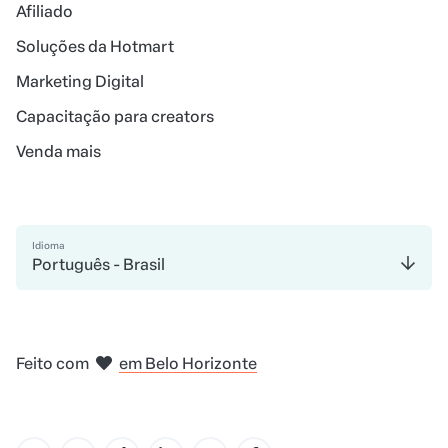
Afiliado
Soluções da Hotmart
Marketing Digital
Capacitação para creators
Venda mais
Idioma
Português - Brasil
em Madri
em Amsterdam
em Bogotá
na Cidade do México
em Nova Iorque
Feito com
em Belo Horizonte