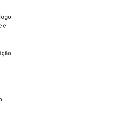
 logo
e e
nição
o