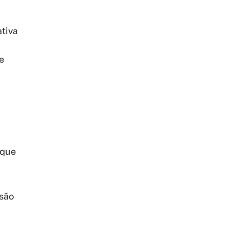
ativa
e
 que
 são