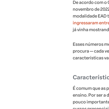
De acordo com o 
novembro de 2022 
modalidade EAD 
ingressaram entre
já vinha mostran
Esses números mo
procura — cada vez
características v
Característi
É comum que as p
ensino. Por ser a 
pouco importante
cursos presenciai