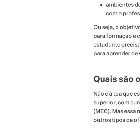
ambientes de
com o profes
Ou seja, o objetiv
para formação e c
estudante precisa
para aprender de 
Quais são 
Não é à toa que e
superior, com cur
(MEC). Mas essa n
outros tipos de o