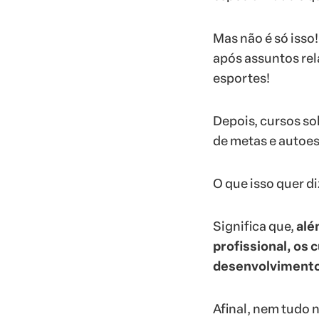
Mas não é só isso
após assuntos rel
esportes!
Depois, cursos so
de metas e autoe
O que isso quer d
Significa que,
alé
profissional, os
desenvolvimento
Afinal, nem tudo n