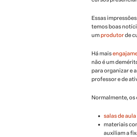
Essas impressões 
temos boas notíci
um
produtor
de cu
Há mais
engajam
não é um demérito
para organizar e 
professor e de ati
Normalmente, os c
salas de aula
materiais c
auxiliam a f