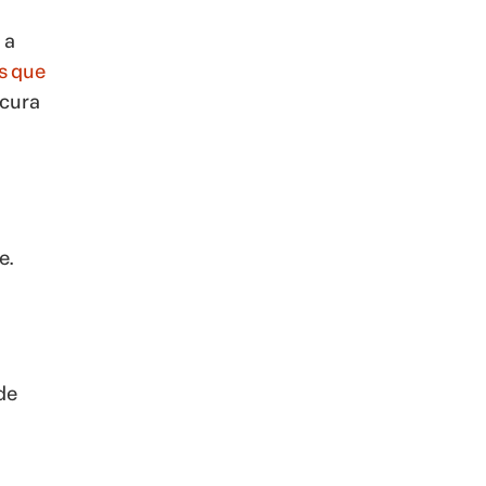
 a
s que
ocura
e.
de