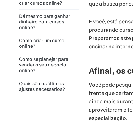
criar cursos online?
que a busca por c
Dá mesmo para ganhar
E você, está pen
dinheiro com cursos
online?
procurando cursos
Preparamos este 
Como criar um curso
online?
ensinar na intern
Como se planejar para
vender o seu negócio
Afinal, os
online?
Quais são os últimos
Você pode pesquis
ajustes necessários?
frente que certam
ainda mais durant
aproveitaram o t
especialização.