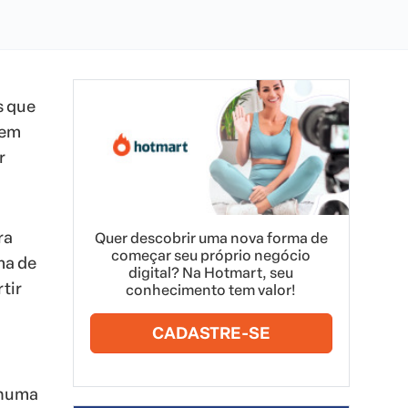
s que
uem
r
ra
Quer descobrir uma nova forma de
começar seu próprio negócio
ma de
digital? Na Hotmart, seu
tir
conhecimento tem valor!
CADASTRE-SE
nhuma