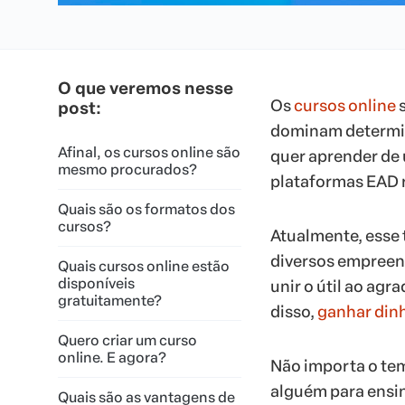
O que veremos nesse
Os
cursos online
s
post:
dominam determin
Afinal, os cursos online são
quer aprender de 
mesmo procurados?
plataformas EAD 
Quais são os formatos dos
cursos?
Atualmente, esse 
diversos empreen
Quais cursos online estão
disponíveis
unir o útil ao agr
gratuitamente?
disso,
ganhar din
Quero criar um curso
online. E agora?
Não importa o tem
alguém para ensin
Quais são as vantagens de