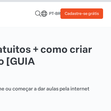
Cadastre-se grátis
PT-BR
atuitos + como criar
so [GUIA
ne ou começar a dar aulas pela internet