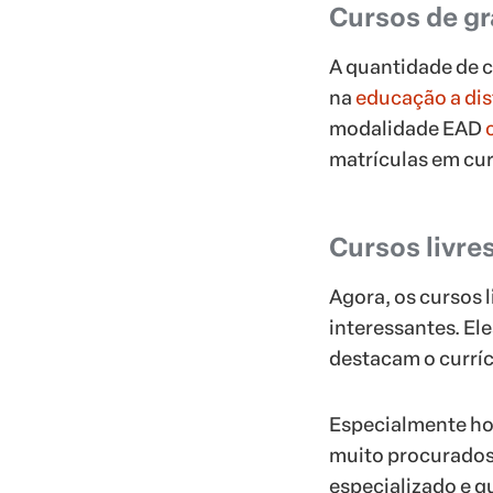
Cursos de g
A quantidade de c
na
educação a dis
modalidade EAD
matrículas em cur
Cursos livre
Agora, os cursos l
interessantes. E
destacam o curríc
Especialmente hoj
muito procurados
especializado e qu