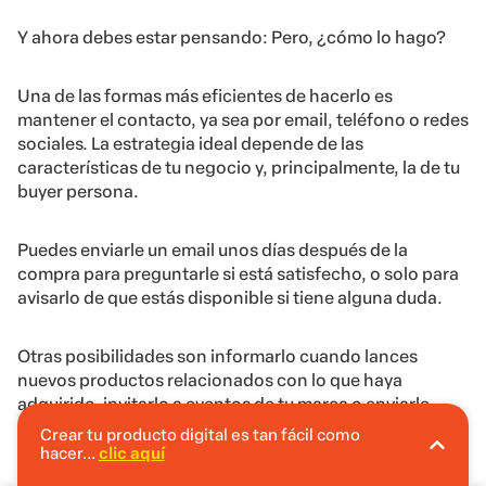
Y ahora debes estar pensando: Pero, ¿cómo lo hago?
Una de las formas más eficientes de hacerlo es
mantener el contacto, ya sea por email, teléfono o redes
sociales. La estrategia ideal depende de las
características de tu negocio y, principalmente, la de tu
buyer persona.
Puedes enviarle un email unos días después de la
compra para preguntarle si está satisfecho, o solo para
avisarlo de que estás disponible si tiene alguna duda.
Otras posibilidades son informarlo cuando lances
nuevos productos relacionados con lo que haya
adquirido, invitarlo a eventos de tu marca o enviarle
mensajes personalizados en fechas señaladas.
Crear tu producto digital es tan fácil como
hacer...
clic aquí
En Hotmart puedes crear tu producto digital
sin invertir.