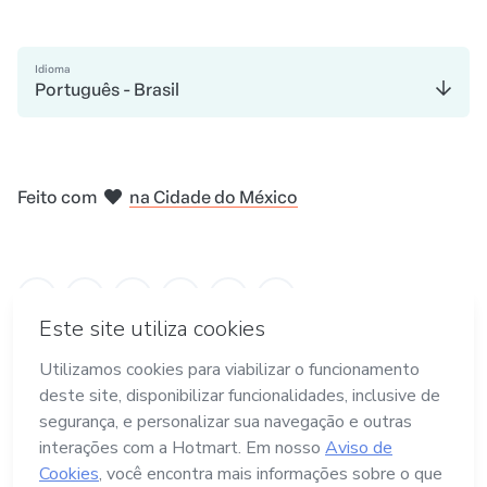
Idioma
Português - Brasil
em Nova Iorque
Feito com
na Cidade do México
em Belo Horizonte
em Madri
em Amsterdam
em Bogotá
Termos e Políticas
Hotmart — 2011- 2026 © Todos os direitos