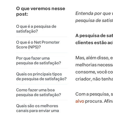
O que veremos nesse
Entenda por que v
post:
pesquisa de satis
O que é a pesquisa de
satisfação?
A pesquisa de sa
O que é o Net Promoter
clientes estão a
Score (NPS)?
Mas, além disso, 
Por que fazer uma
pesquisa de satisfação?
melhorias necessá
consome, você con
Quais os principais tipos
criador, não tenh
de pesquisa de satisfação?
Como fazer uma boa
Com a pesquisa, s
pesquisa de satisfação?
alvo
procura. Afina
Quais são os melhores
canais para enviar uma