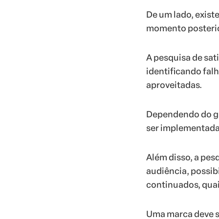
De um lado, exist
momento posterior
A pesquisa de sat
identificando fa
aproveitadas.
Dependendo do gr
ser implementada
Além disso, a pesq
audiência, possib
continuados, quai
Uma marca deve se