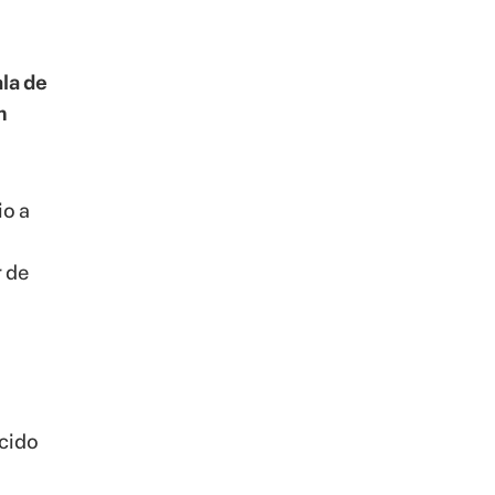
la de
m
io a
r de
ecido