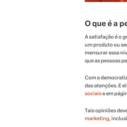
O que é a p
A satisfação é o 
um produto ou ser
mensurar esse nív
que as pessoas p
Com a democratiza
das atenções. E e
sociais
e em pági
Tais opiniões deve
marketing
, inclu