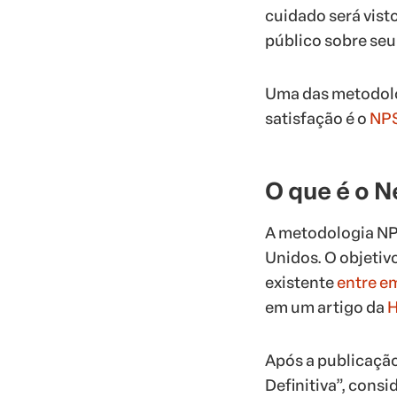
cuidado será vist
público sobre seu
Uma das metodolo
satisfação é o
NPS
O que é o 
A metodologia NPS
Unidos. O objetiv
existente
entre e
em um artigo da
H
Após a publicação
Definitiva”, cons