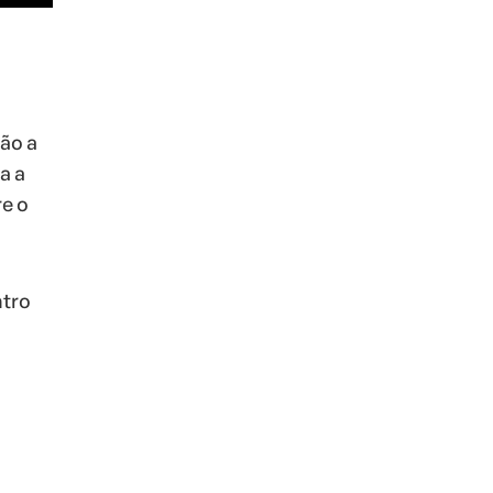
ção a
a a
re o
ntro