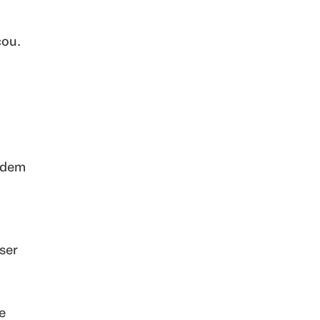
o
cou.
podem
ser
e