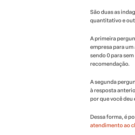
São duas as indag
quantitativo e out
A primeira pergun
empresa para um a
sendo 0 para sem 
recomendação.
A segunda pergunt
à resposta anteri
por que você deu 
Dessa forma, é pos
atendimento ao cl