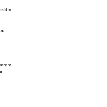
aráter
 ou
evaram
ão: