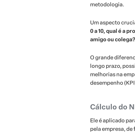
metodologia.
Um aspecto cruci
0 a 10, qual é a 
amigo ou colega
O grande diferenc
longo prazo, pos
melhorias na empr
desempenho (KPI
Cálculo do 
Ele é aplicado par
pela empresa, de 