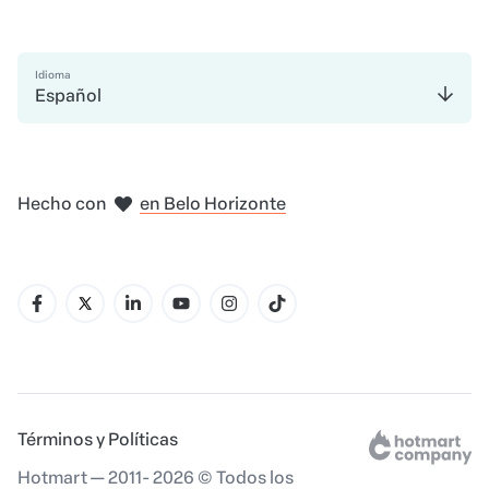
Idioma
Español
en Amsterdam
en Bogotá
en Ciudad de México
en Nueva York
en Madrid
Hecho con
en Belo Horizonte
Términos y Políticas
Hotmart — 2011- 2026 © Todos los